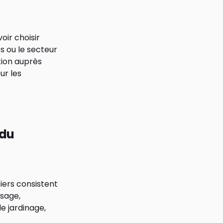
oir choisir
es ou le secteur
tion auprès
ur les
 du
tiers consistent
ssage,
le jardinage,