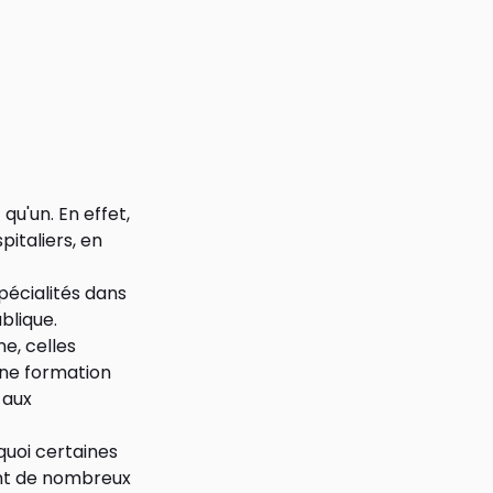
qu'un. En effet,
pitaliers, en
pécialités dans
blique.
e, celles
une formation
 aux
quoi certaines
nt de nombreux