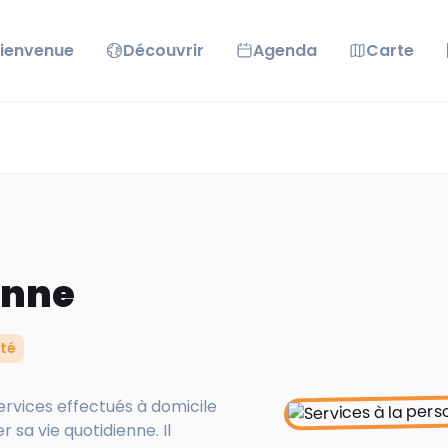
ienvenue
Découvrir
Agenda
Carte
onne
ité
ervices effectués à domicile
r sa vie quotidienne. Il