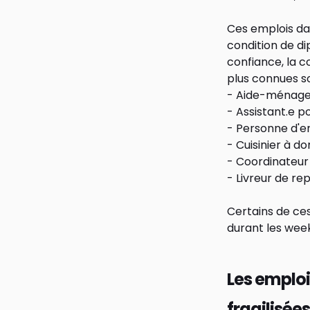
Ces emplois da
condition de di
confiance, la co
plus connues so
- Aide-ménage
- Assistant.e p
- Personne d'e
- Cuisinier à do
- Coordinateur
- Livreur de re
Certains de ce
durant les wee
Les emploi
fragilisée