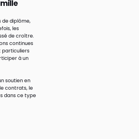
amille
s de diplôme,
ois, les
ssé de croître.
tions continues
 particuliers
ticiper à un
 un soutien en
 de contrats, le
és dans ce type