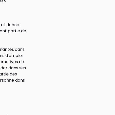
s).
s et donne
ont partie de
nnantes dans
ons d'emploi
ocomotives de
ider dans ses
artie des
personne dans