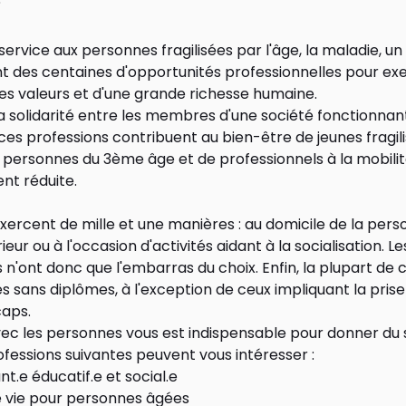
service aux personnes fragilisées par l'âge, la maladie, u
nt des centaines d'opportunités professionnelles pour ex
es valeurs et d'une grande richesse humaine.
a solidarité entre les membres d'une société fonctionnan
s professions contribuent au bien-être de jeunes fragili
 personnes du 3ème âge et de professionnels à la mobili
t réduite.
xercent de mille et une manières : au domicile de la perso
ieur ou à l'occasion d'activités aidant à la socialisation. L
 n'ont donc que l'embarras du choix. Enfin, la plupart de 
s sans diplômes, à l'exception de ceux impliquant la pris
caps.
vec les personnes vous est indispensable pour donner du 
rofessions suivantes peuvent vous intéresser :
.e éducatif.e et social.e
de vie pour personnes âgées