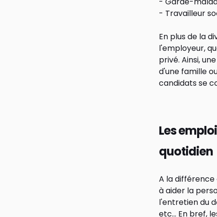
- Garde-mala
- Travailleur so
En plus de la d
l'employeur, que
privé. Ainsi, u
d'une famille o
candidats se co
Les emploi
quotidien
A la différence
à aider la pers
l'entretien du d
etc… En bref, l