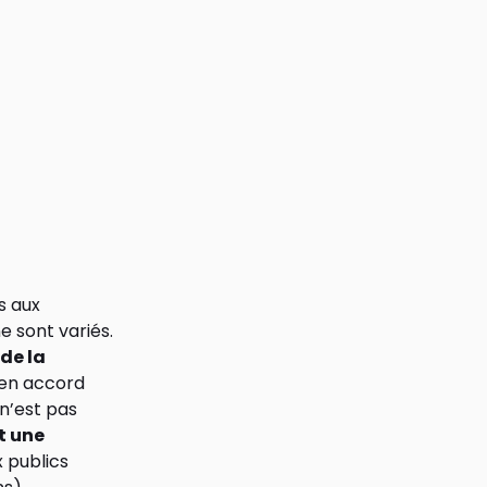
s aux
e sont variés.
 de la
 en accord
l n’est pas
t une
 publics