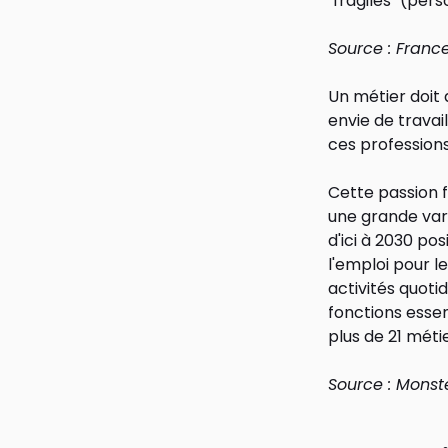
"fragiles" (per
Source : France
Un métier doit 
envie de travail
ces professions
Cette passion f
une grande var
d'ici à 2030 po
l'emploi pour l
activités quoti
fonctions essen
plus de 21 métie
Source : Monst