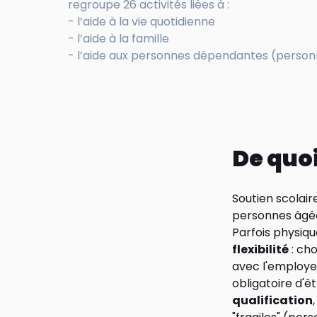
regroupe 26 activités liées à :
- l’aide à la vie quotidienne
- l’aide à la famille
- l’aide aux personnes dépendantes (perso
De quoi
Soutien scolair
personnes âgées
Parfois physiq
flexibilité
: ch
avec l'employeu
obligatoire d'ê
qualification