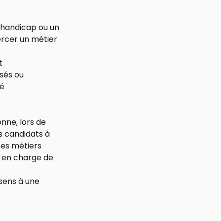
n handicap ou un
ercer un métier
t
sés ou
té
nne, lors de
es candidats à
ces métiers
e en charge de
sens à une