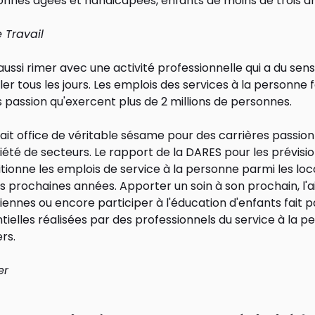
sonnes âgées et handicapées, enfants de moins de trois an
 Travail
aussi rimer avec une activité professionnelle qui a du sen
ler tous les jours.
Les emplois des services à la personne
f
 passion qu'exercent plus de 2 millions de personnes.
ait office de véritable sésame pour des carrières passio
iété de secteurs.
Le rapport de la DARES
pour les prévisi
sitionne les emplois de service à la personne parmi les l
es prochaines années. Apporter un soin à son prochain, l'a
diennes ou encore participer à l'éducation d'enfants fait p
tielles réalisées par des professionnels du service à la 
rs.
er