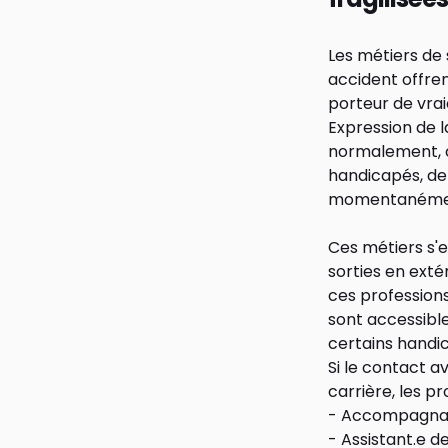
Les métiers de 
accident offre
porteur de vrai
Expression de l
normalement, ce
handicapés, de
momentanémen
Ces métiers s'e
sorties en extér
ces professions
sont accessible
certains handi
Si le contact a
carrière, les p
- Accompagnant
- Assistant.e 