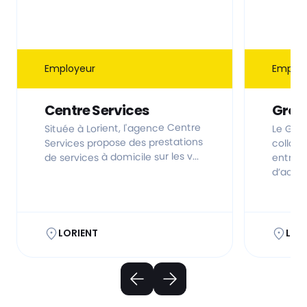
Employeur
Employ
Centre Services
Grou
Située à Lorient, l'agence Centre
Le Grou
Services propose des prestations
collab
de services à domicile sur les v...
entrepr
d’activi
LORIENT
Lori