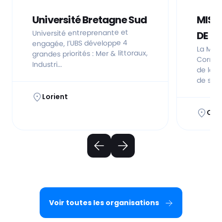
Université Bretagne Sud
MISS
Université entreprenante et
DE C
engagée, l’UBS développe 4
La Miss
grandes priorités : Mer & littoraux,
Cornoua
Industri...
de loi 
de ser..
Lorient
Qui
Voir toutes les organisations