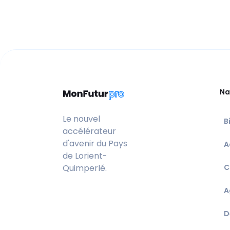
Na
Le nouvel
B
accélérateur
d'avenir du Pays
A
de Lorient-
Quimperlé.
C
A
D