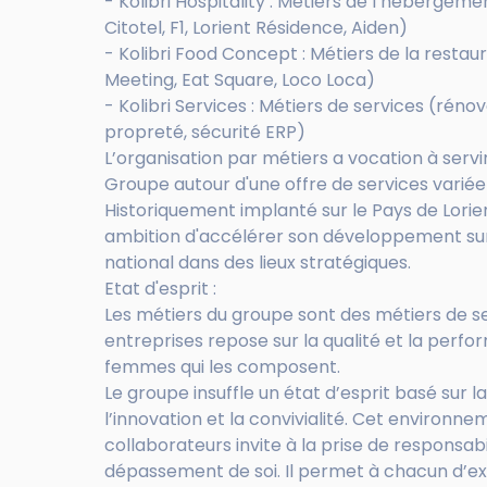
- Kolibri Hospitality : Métiers de l’hébergement 
Citotel, F1, Lorient Résidence, Aiden)
- Kolibri Food Concept : Métiers de la restaur
Meeting, Eat Square, Loco Loca)
- Kolibri Services : Métiers de services (rén
propreté, sécurité ERP)
L’organisation par métiers a vocation à servi
Groupe autour d'une offre de services varié
Historiquement implanté sur le Pays de Lorien
ambition d'accélérer son développement sur l
national dans des lieux stratégiques.
Etat d'esprit :
Les métiers du groupe sont des métiers de se
entreprises repose sur la qualité et la per
femmes qui les composent.
Le groupe insuffle un état d’esprit basé sur l
l’innovation et la convivialité. Cet environne
collaborateurs invite à la prise de responsabi
dépassement de soi. Il permet à chacun d’e