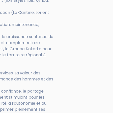
(Ibis Styles, Ibis, Kyriad,
ation (La Cantine, Lorient
ovation, maintenance,
r la croissance soutenue du
e et complémentaire.
t, le Groupe Kolibri a pour
e territoire régional &
rvices. La valeur des
formance des hommes et des
a confiance, le partage,
ment stimulant pour les
lité, à l’autonomie et au
xprimer pleinement ses