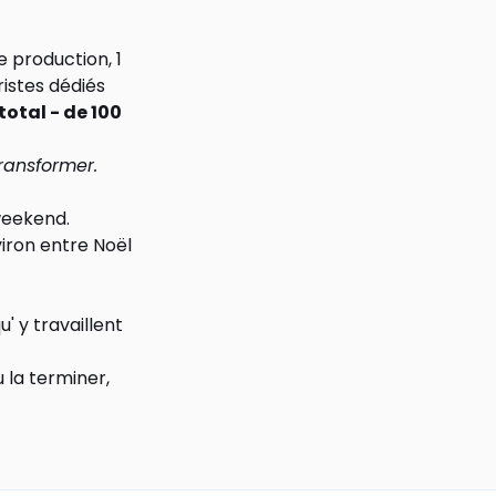
 production, 1
ristes dédiés
otal - de 100
ransformer.
 weekend.
viron entre Noël
u' y travaillent
 la terminer,