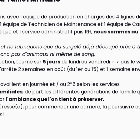
ns avec 1 équipe de production en charges des 4 lignes de
 1 équipe de Technicien de Maintenance et 1 équipe de Ca
stique et 1 service administratif puis RH,
nous sommes au t
et ne fabriquons que du surgelé déjà découpé près à t
donc pas d'animaux ni même de sang.
uction, tourne sur
5 jours
du lundi au vendredi = > pas le
'arrête 2 semaines en août (du 1er au 15) et 1 semaine en
availlent en journée et / ou 2*8 selon les services.
amiliales
, de part les différentes générations de famille q
ar
l'ambiance que l'on tient à préserver.
téressé(e), pour commencer une carrière, la poursuivre ou
z !