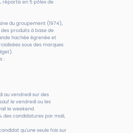
, répartis en 5 pôles de
usine du groupement (1974),
 des produits à base de
iande hachée égrenée et
ialisées sous des marques
dget).
 :
di au vendredi sur des
auf le vendredi ou les
vail le weekend.
% des candidatures par mail,
andidat qu'une seule fois sur