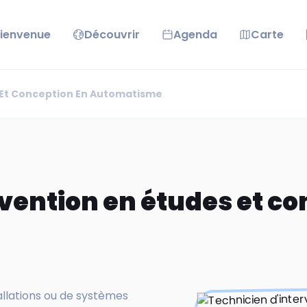
ienvenue
Découvrir
Agenda
Carte
 Et Conception En Automatisme
vention en études et co
llations ou de systèmes