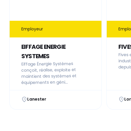
Employeur
Emplo
EIFFAGE ENERGIE
FIVE
Fives 
SYSTEMES
indust
Eiffage Énergie Systèmes
depuis
conçoit, réalise, exploite et
maintient des systèmes et
équipements en géni...
Lanester
Lor