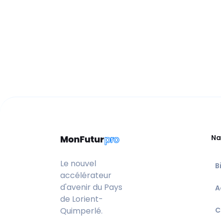
Na
Le nouvel
B
accélérateur
d'avenir du Pays
A
de Lorient-
Quimperlé.
C