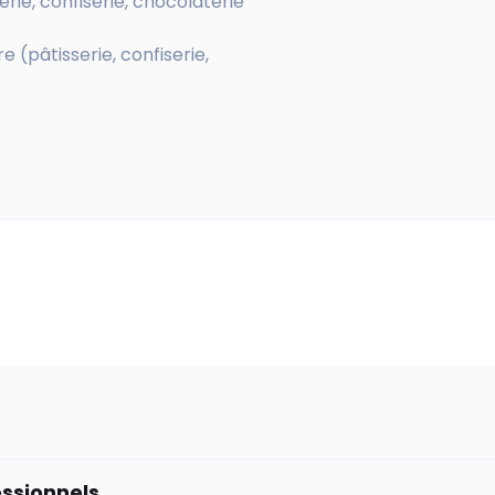
rie, confiserie, chocolaterie
 (pâtisserie, confiserie,
essionnels