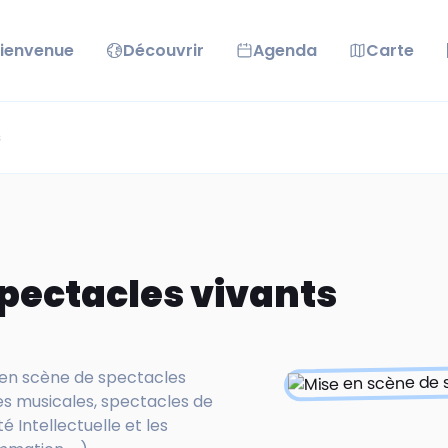
ienvenue
Découvrir
Agenda
Carte
s
spectacles vivants
e en scène de spectacles
es musicales, spectacles de
té Intellectuelle et les