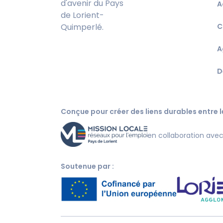
d'avenir du Pays
A
de Lorient-
Quimperlé.
C
A
D
Conçue pour créer des liens durables entre le
en collaboration ave
Soutenue par :