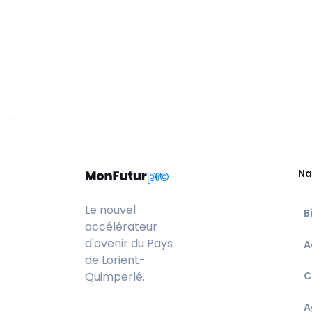
Na
Le nouvel
B
accélérateur
d'avenir du Pays
A
de Lorient-
Quimperlé.
C
A