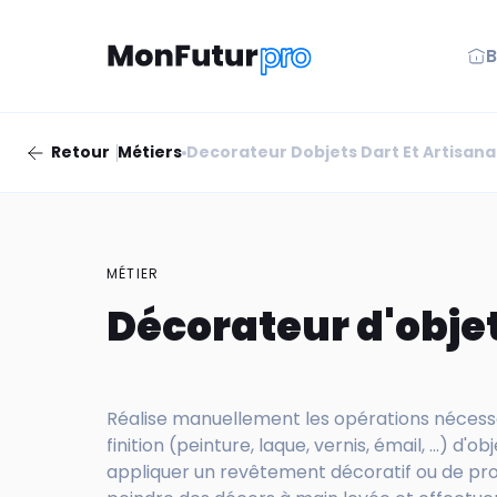
B
Retour
Métiers
Decorateur Dobjets Dart Et Artisan
MÉTIER
Décorateur d'objet
Réalise manuellement les opérations nécessai
finition (peinture, laque, vernis, émail, ...) d'o
appliquer un revêtement décoratif ou de prot