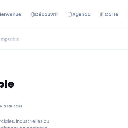
ienvenue
Découvrir
Agenda
Carte
Comptable
ble
e la structure
ales, industrielles ou