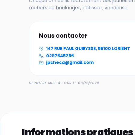
Chaque année ils recrutement des jeunes en
métiers de boulanger, pâtissier, vendeuse
Nous contacter
147 RUE PAUL GUIEYSSE, 56100 LORIENT
0297645256
jpcheca@gmail.com
DERNIÈRE MISE À JOUR LE 03/12/2024
Informations pratiques