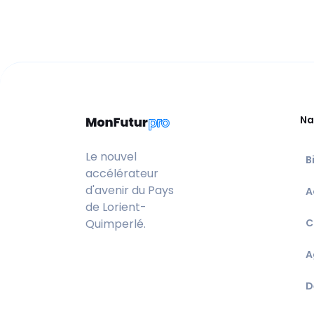
Na
Le nouvel
B
accélérateur
d'avenir du Pays
A
de Lorient-
Quimperlé.
C
A
D