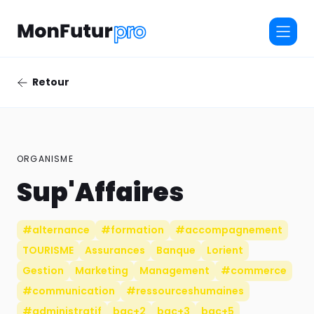
Retour
ORGANISME
Sup'Affaires
#alternance
#formation
#accompagnement
TOURISME
Assurances
Banque
Lorient
Gestion
Marketing
Management
#commerce
#communication
#ressourceshumaines
#administratif
bac+2
bac+3
bac+5