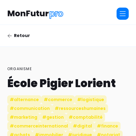
Retour
ORGANISME
École Pigier Lorient
#alternance
#commerce
#logistique
#communication
#ressourceshumaines
#marketing
#gestion
#comptabilité
#commerceinternational
#digital
#finance
#achats
#immobilier
#juridique
#notariat