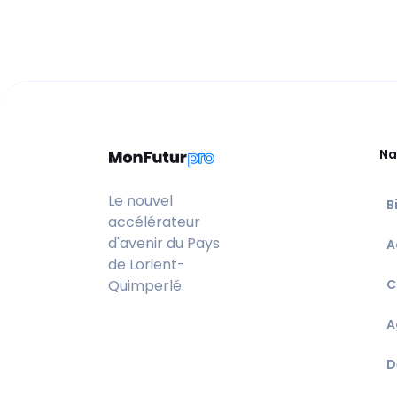
Na
Le nouvel
B
accélérateur
d'avenir du Pays
A
de Lorient-
Quimperlé.
C
A
D