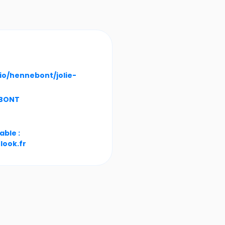
io/hennebont/jolie-
EBONT
able :
look.fr