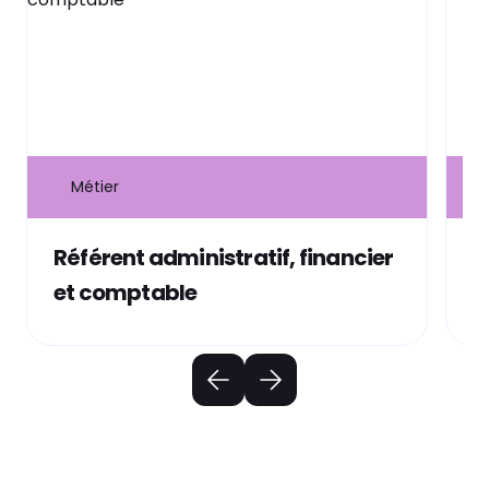
Métier
Référent administratif, financier
C
et comptable
c